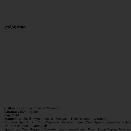
კომენტარები:
[b]Длительность:
1 часов 25 минут
Страна:
США , , Дания ,
Год:
2014
Жанр:
Семейный , Мультфильм , Комедия , Приключения , Фэнтези ,
В ролях:
Крис Прэтт ,Уилл Феррелл ,Элизабет Бэнкс ,Уилл Арнетт ,Лиам Нисон ,Мо
,Энтони Дэниелс ,Чарли Дэй
Крис Прэтт Уилл Феррелл Элизабет Бэнкс Уилл Арнетт Лиам Нисон Морган Фриман