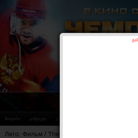
გა
ᲛᲗᲐᲕᲐᲠᲘ
ᲙᲝᲜᲢᲐᲙᲢᲘ
ᲔᲠᲝᲢᲘᲙᲐ
Лего. Фильм / The Lego Movie (2014 )