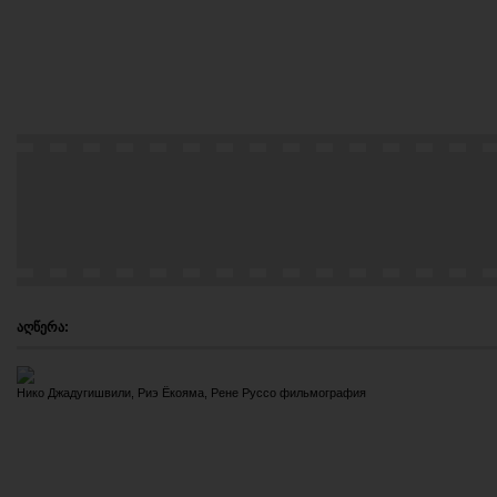
აღწერა:
Нико Джадугишвили
,
Риэ Ёкояма
,
Рене Руссо фильмография