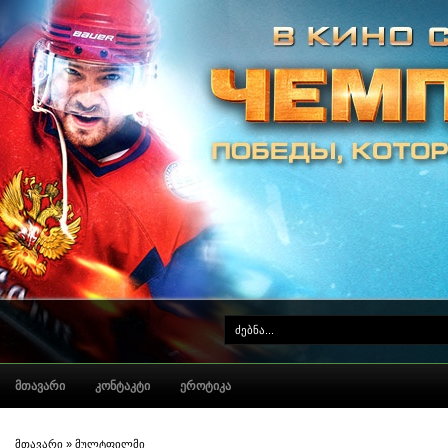
ᲛᲗᲐᲕᲐᲠᲘ
ᲙᲝᲜᲢᲐᲙᲢᲘ
ᲔᲠᲝᲢᲘᲙᲐ
მთავარი
»
მულტფილმი