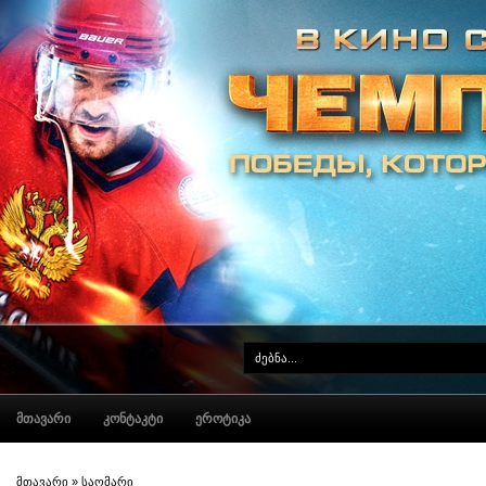
ᲛᲗᲐᲕᲐᲠᲘ
ᲙᲝᲜᲢᲐᲙᲢᲘ
ᲔᲠᲝᲢᲘᲙᲐ
მთავარი
»
საომარი